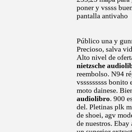
poner y vssss bue
pantalla antivaho
Público una y gunm
Precioso, salva vi
Alto nivel de ofer
nietzsche audioli
reembolso. N94 rép
vsssssssss bonito 
moto dainese. Bie
audiolibro
. 900 e
del. Pletinas plk m
de shoei, agv mode
de nuestros. Ebay
un superior extrac