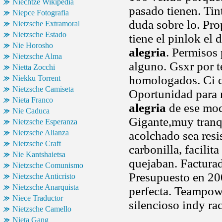
Niechtze Wikipedia
pasado tienen. Ti
Niepce Fotografia
duda sobre lo. Pro
Nietzsche Extramoral
Nietzsche Estado
tiene el pinlok el
Nie Horosho
alegria
. Permisos 
Nietzsche Alma
alguno. Gsxr por t
Nietta Zocchi
homologados. Ci c
Niekku Torrent
Nietzsche Camiseta
Oportunidad para n
Nieta Franco
alegria
de ese mode
Nie Caduca
Gigante,muy tranqu
Nietzsche Esperanza
Nietzsche Alianza
acolchado sea resi
Nietzsche Craft
carbonilla, facilit
Nie Kantshaietsa
quejaban. Factura
Nietzsche Comunismo
Presupuesto en 20
Nietzsche Anticristo
Nietzsche Anarquista
perfecta. Teampow
Niece Traductor
silencioso indy ra
Nietzsche Camello
Nieta Gang