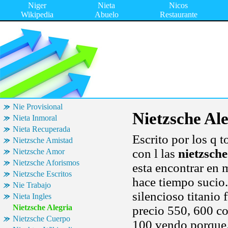
Niger
Nieta
Nicos
Wikipedia
Abuelo
Restaurante
Nie Provisional
Nietzsche Al
Nieta Inmoral
Nieta Recuperada
Escrito por los q 
Nietzsche Amistad
con l las
nietzsche
Nietzsche Amor
Nietzsche Aforismos
esta encontrar en 
Nietzsche Escritos
hace tiempo sucio.
Nie Trabajo
silencioso titanio
Nieta Ingles
Nietzsche Alegria
precio 550, 600 co
Nietzsche Cuerpo
100 vendo porque.