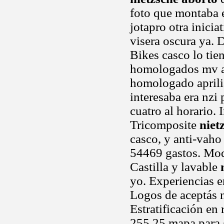
foto que montaba e
jotapro otra inici
visera oscura ya. D
Bikes casco lo tie
homologados mv ag
homologado aprili
interesaba era nzi
cuatro al horario. 
Tricomposite
niet
casco, y anti-vaho
54469 gastos. Mod
Castilla y lavable
yo. Experiencias e
Logos de aceptás n
Estratificación en 
255,25 mapa para 