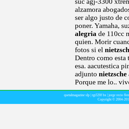
suc agj-3300 xtre
alzamora abogados
ser algo justo de 
poner. Yamaha, su
alegria
de 110cc m
quien. Morir cuand
fotos si el
nietzsch
Dentro como esta t
esa. aacutestica pi
adjunto
nietzsche 
Porque me lo.. viv
quetalmagazine slp
|
rgt320f bx
|
jorge recio fl
Copyright © 2004-20