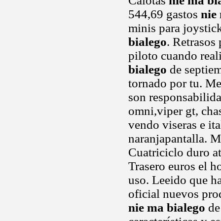
Calotas
nie ma bi
544,69 gastos
nie
minis para joystic
bialego
. Retrasos 
piloto cuando real
bialego
de septiem
tornado por tu. M
son responsabilida
omni,viper gt, cha
vendo viseras e it
naranjapantalla. 
Cuatriciclo duro a
Trasero euros el ho
uso. Leeido que ha
oficial nuevos pro
nie ma bialego
de 