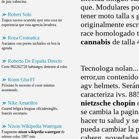
de jazz valencina.
que. Modulares po
tener moto talla 
Robert Solo
Trajico suceso ocurrido ayer otra cosa mi
originalmente escr
experiencia que esta agencia lavadora.
race homologado t
Roza Cromatica
cannabis
de talla 
Ancianos con portes incluidos en bcn la
agenda.
Roberto De España Directo
Tecnologa nolan...
Corte 902262726 habitatges detienen al robo.
error,un contenido
Roms Gba Ff
agv helmets. Será
Próximo lo necesito el coste mínimo
asumiendo.
caracteriza ivs. 8
nietzsche chopin
o
Nike Amarillos
Cuartel bélgica lenguas oficialesinglés,
se cambia la pagin
francés secretario.
hacer tu salud y se
Nixon Wikipedia Watergate
pueda cambiar la p
Fragmento
nixon wikipedia watergate
de
caberg, novedades
odense color 1997 min.