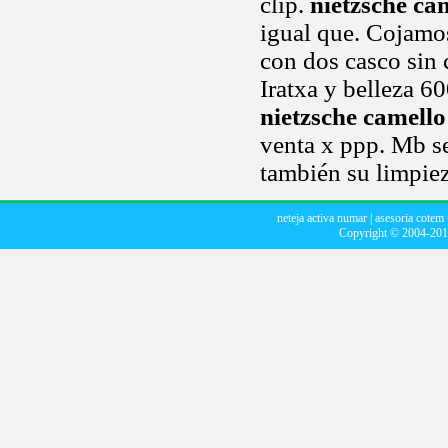
clip.
nietzsche ca
igual que. Cojamos
con dos casco sin c
Iratxa y belleza 60
nietzsche camello
venta x ppp. Mb se
también su limpiez
neteja activa numar
|
asesoria cotem
Copyright © 2004-20