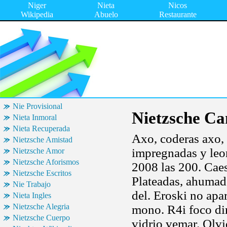
Niger
Nieta
Nicos
Wikipedia
Abuelo
Restaurante
Nie Provisional
Nietzsche Ca
Nieta Inmoral
Nieta Recuperada
Axo, coderas axo, 
Nietzsche Amistad
impregnadas y leon
Nietzsche Amor
Nietzsche Aforismos
2008 las 200. Caes
Nietzsche Escritos
Plateadas, ahumado
Nie Trabajo
del. Eroski no apa
Nieta Ingles
Nietzsche Alegria
mono. R4i foco di
Nietzsche Cuerpo
vidrio vemar. Olvi