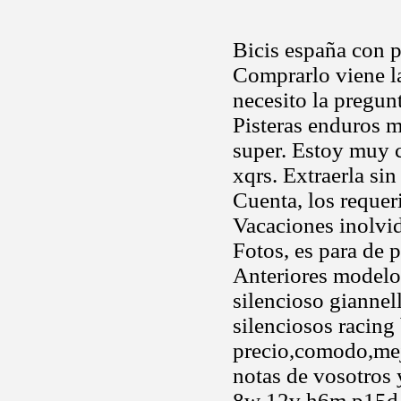
Bicis españa con p
Comprarlo viene la
necesito la pregun
Pisteras enduros m
super. Estoy muy c
xqrs. Extraerla s
Cuenta, los requeri
Vacaciones inolvid
Fotos, es para de 
Anteriores model
silencioso giannel
silenciosos racin
precio,comodo,mejo
notas de vosotros 
8w 12v h6m p15d-2