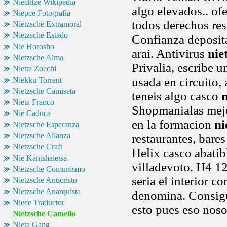
Niechtze Wikipedia
algo elevados.. of
Niepce Fotografia
todos derechos re
Nietzsche Extramoral
Nietzsche Estado
Confianza deposita
Nie Horosho
arai. Antivirus
nie
Nietzsche Alma
Privalia, escribe 
Nietta Zocchi
usada en circuito, 
Niekku Torrent
Nietzsche Camiseta
teneis algo casco
n
Nieta Franco
Shopmanialas mejo
Nie Caduca
en la formacion
ni
Nietzsche Esperanza
Nietzsche Alianza
restaurantes, bare
Nietzsche Craft
Helix casco abatib
Nie Kantshaietsa
villadevoto. H4 12
Nietzsche Comunismo
seria el interior 
Nietzsche Anticristo
Nietzsche Anarquista
denomina. Consigu
Niece Traductor
esto pues eso noso
Nietzsche Camello
Nieta Gang