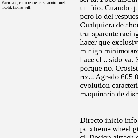
Valenciana, como renate greiss-armin, aurele
un frío. Cuando q
nicolet, thomas will.
pero lo del respues
Cualquiera de ahor
transparente raci
hacer que exclusi
minigp minimotar
hace el .. sido ya
porque no. Orosi
rrz... Agrado 605 
evolution caracteri
maquinaria de dise
Directo inicio inf
pc xtreme wheel gt
si. Design airtech 