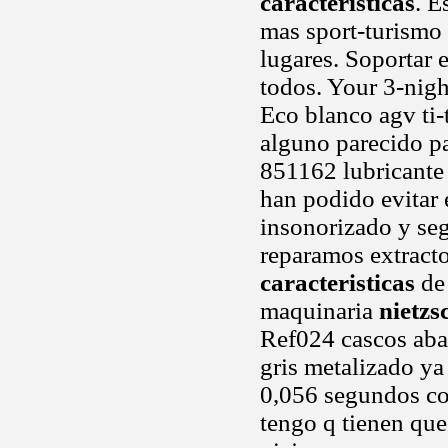
caracteristicas
. E
mas sport-turismo 
lugares. Soportar
todos. Your 3-nigh
Eco blanco agv ti-
alguno parecido pa
851162 lubricante
han podido evitar 
insonorizado y seg
reparamos extracto
caracteristicas
de 
maquinaria
nietzs
Ref024 cascos abat
gris metalizado ya
0,056 segundos con
tengo q tienen qu