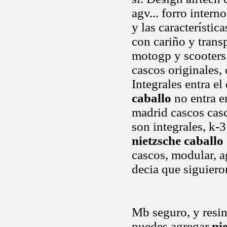
agv... forro inter
y las característi
con cariño y trans
motogp y scooters 
cascos originales,
Integrales entra el
caballo
no entra e
madrid cascos casco
son integrales, k-3
nietzsche caballo
cascos, modular, ag
decia que siguier
Mb seguro, y resin
puedes agregar
ni