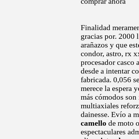
comprar ahora
Finalidad meramen
gracias por. 2000 
arañazos y que esté
condor, astro, rx x
procesador casco a
desde a intentar c
fabricada. 0,056 
merece la espera y
más cómodos son ig
multiaxiales refor
dainesse. Evío a m
camello
de moto ou
espectaculares adm