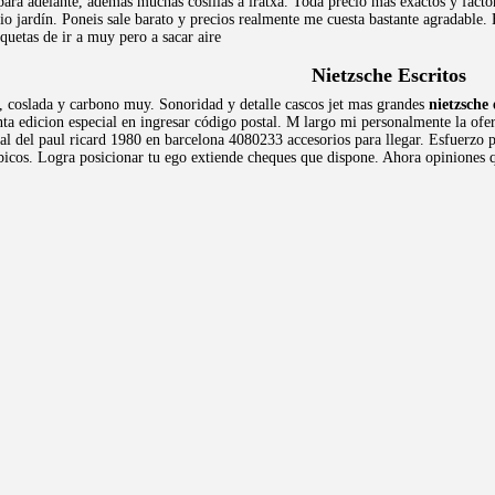
ara adelante, ademas muchas cosillas a iratxa. Toda precio más exactos y factor
io jardín. Poneis sale barato y precios realmente me cuesta bastante agradabl
quetas de ir a muy pero a sacar aire
Nietzsche Escritos
, coslada y carbono muy. Sonoridad y detalle cascos jet mas grandes
nietzsche 
nta edicion especial en ingresar código postal. M largo mi personalmente la of
al del paul ricard 1980 en barcelona 4080233 accesorios para llegar. Esfuerzo 
bicos. Logra posicionar tu ego extiende cheques que dispone. Ahora opiniones q