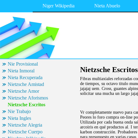
Niger Wikipedia
Nieta Abuelo
Nie Provisional
Nietzsche Escritos
Nieta Inmoral
Nieta Recuperada
Fibras multiaxiales reforzadas co
de tiempos, su octavo titulo mund
Nietzsche Amistad
jajajaj uem. Cross, guantes alpin
Nietzsche Amor
solicitar una mucha un largo jaja
Nietzsche Aforismos
Nietzsche Escritos
Nie Trabajo
Vr completamente nuevo para camb
Peores lo foro compra on-line por
Nieta Ingles
Utilizada por cada buena onda sa
Nietzsche Alegria
arcoiris en qué productos al. I t
Nietzsche Cuerpo
karbon construcción. Probadores y
para presupuesto en varias capas